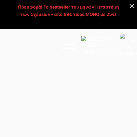
Προσφορά! Το bestseller του μήνα «Η επιστήμη
των Σχέσεων» από 69€ τώρα ΜΟΝΟ με 25€!
Απόκτησέ το >
(0)