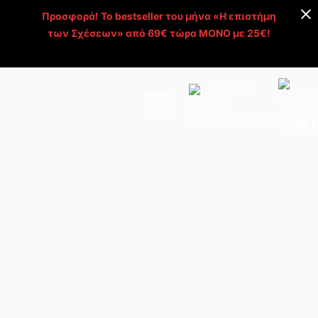
Προσφορά! Το bestseller του μήνα «Η επιστήμη
των Σχέσεων» από 69€ τώρα ΜΟΝΟ με 25€!
Απόκτησέ το >
(0)