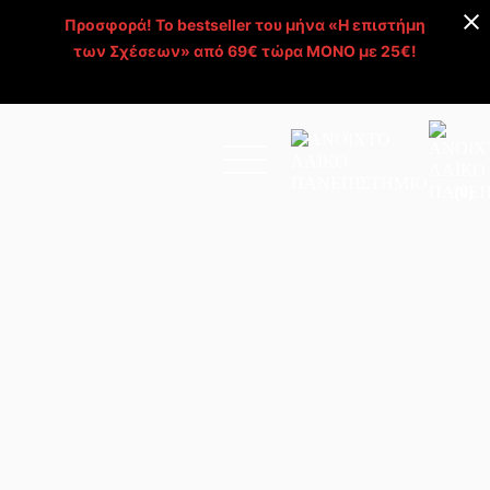
Προσφορά! Το bestseller του μήνα «Η επιστήμη
των Σχέσεων» από 69€ τώρα ΜΟΝΟ με 25€!
Απόκτησέ το >
(0)