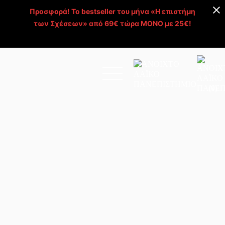
Προσφορά! Το bestseller του μήνα «Η επιστήμη
των Σχέσεων» από 69€ τώρα ΜΟΝΟ με 25€!
Απόκτησέ το >
(0)