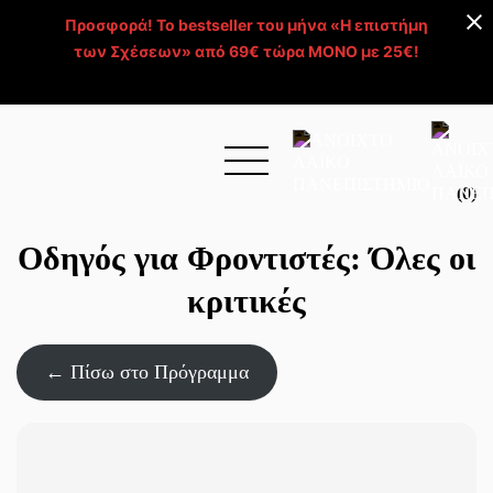
Προσφορά! Το bestseller του μήνα «Η επιστήμη
των Σχέσεων» από 69€ τώρα ΜΟΝΟ με 25€!
Απόκτησέ το >
(0)
Οδηγός για Φροντιστές: Όλες οι
κριτικές
← Πίσω στο Πρόγραμμα