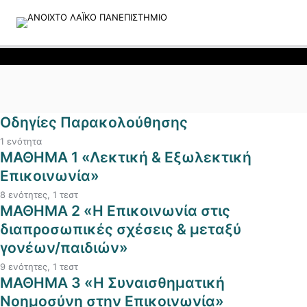
Προσφορά! Το bestseller του μήνα «Η επιστήμη
των Σχέσεων» από 69€ τώρα ΜΟΝΟ με 25€!
Απόκτησέ το >
Οδηγίες Παρακολούθησης
1 ενότητα
Οδηγίες & Όροι Παρακολούθησης
ΜΑΘΗΜΑ 1 «Λεκτική & Εξωλεκτική
Επικοινωνία»
8 ενότητες, 1 τεστ
1.1. Εισαγωγή: Πως λέμε ότι λέμε
ΜΑΘΗΜΑ 2 «Η Επικοινωνία στις
διαπροσωπικές σχέσεις & μεταξύ
1.2. Το βλέμμα και η οπτική επαφή
γονέων/παιδιών»
1.3. Στάση και κινήσεις του σώματος
9 ενότητες, 1 τεστ
2.1. Εισαγωγή
ΜΑΘΗΜΑ 3 «Η Συναισθηματική
1.4. Χέρια, Χειρονομίες και Χειραψίες. Πόδια.
Νοημοσύνη στην Επικοινωνία»