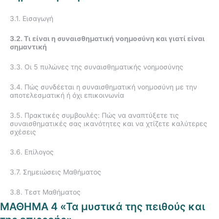
2.2 Βασικές αρχές επικοινωνίας στις διαπροσωπικές
Σχέσεις.
1.5. Οι επτά κοινές παγκοσμίως εκφράσεις του προσώπου
3.1. Εισαγωγή
2.3. Εμπόδια / Λάθη / Παγίδες στην αποτελεσματική
1.6. Η φωνή μας. Επίλογος
διαπροσωπική επικοινωνία
3.2. Τι είναι η συναισθηματική νοημοσύνη και γιατί είναι
σημαντική
1.7. Σημειώσεις Μαθήματος
2.4. Τρόποι αποτελεσματικής επικοινωνίας και πώς
οφείλουμε να μιλάμε αλλά και πως οφείλουμε να ακούμε
3.3. Οι 5 πυλώνες της συναισθηματικής νοημοσύνης
1.8. Τεστ Μαθήματος
2.5. Η αποτελεσματική επικοινωνία στο ζευγάρι
3.4. Πώς συνδέεται η συναισθηματική νοημοσύνη με την
αποτελεσματική ή όχι επικοινωνία
2.6. Η επικοινωνία μέσα στην οικογένεια με τα παιδιά
3.5. Πρακτικές συμβουλές: Πώς να αναπτύξετε τις
συναισθηματικές σας ικανότητες και να χτίζετε καλύτερες
2.7. Επίλογος
σχέσεις
2.8. Σημειώσεις Μαθήματος
3.6. Επίλογος
2.9. Τεστ Μαθήματος
3.7. Σημειώσεις Μαθήματος
3.8. Τεστ Μαθήματος
ΜΑΘΗΜΑ 4 «Τα μυστικά της πειθούς και