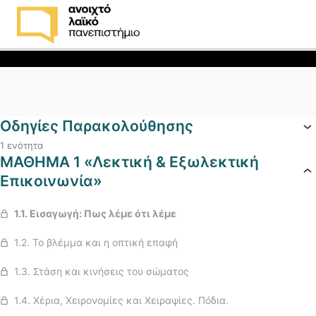
Προσφορά! Το bestseller του μήνα «Η επιστήμη
των Σχέσεων» από 69€ τώρα ΜΟΝΟ με 25€!
Απόκτησέ το >
Οδηγίες Παρακολούθησης
1 ενότητα
ΜΑΘΗΜΑ 1 «Λεκτική & Εξωλεκτική
Επικοινωνία»
1.1. Εισαγωγή: Πως λέμε ότι λέμε
1.2. Το βλέμμα και η οπτική επαφή
1.3. Στάση και κινήσεις του σώματος
1.4. Χέρια, Χειρονομίες και Χειραψίες. Πόδια.