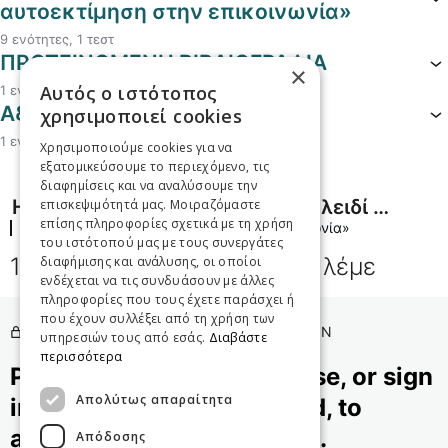
αυτοεκτίμηση στην επικοινωνία»
9 ενότητες, 1 τεστ
ΠΡΟΤΕΙΝΟΜΕΝΗ ΒΙΒΛΙΟΓΡΑΦΙΑ
×
Αυτός ο ιστότοπος
1 ενότητα
Αξιολόγηση Προγράμματος
χρησιμοποιεί cookies
1 ενότητα
Χρησιμοποιούμε cookies για να
εξατομικεύσουμε το περιεχόμενο, τις
διαφημίσεις και να αναλύσουμε την
H τέχνη της Επικοινωνίας: το κλειδί για προσωπική & επαγγελματική επιτυχία
επισκεψιμότητά μας. Μοιραζόμαστε
επίσης πληροφορίες σχετικά με τη χρήση
ΜΑΘΗΜΑ 1 «Λεκτική & Εξωλεκτική Επικοινωνία»
του ιστότοπού μας με τους συνεργάτες
1.1. Εισαγωγή: Πως λέμε ότι λέμε
διαφήμισης και ανάλυσης, οι οποίοι
ενδέχεται να τις συνδυάσουν με άλλες
πληροφορίες που τους έχετε παράσχει ή
που έχουν συλλέξει από τη χρήση των
YOU DON’T HAVE ACCESS TO THIS LESSON
υπηρεσιών τους από εσάς.
Διαβάστε
περισσότερα
Please purchase this course, or sign
Απολύτως απαραίτητα
in if you’re already enrolled, to
access the course content.
Απόδοσης