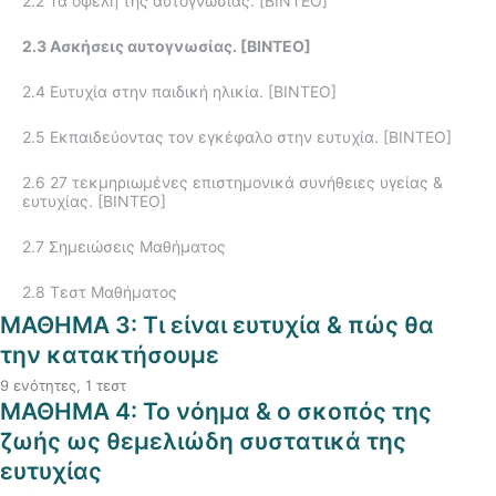
2.2 Τα οφέλη της αυτογνωσίας. [ΒΙΝΤΕΟ]
1.5 Εγώ είμαι… [ΒΙΝΤΕΟ]
2.3 Ασκήσεις αυτογνωσίας. [ΒΙΝΤΕΟ]
1.6 Σύγκριση ή σύνδεση με όρους; [ΒΙΝΤΕΟ]
2.4 Ευτυχία στην παιδική ηλικία. [ΒΙΝΤΕΟ]
1.7 Δεν υπάρχει φως χωρίς σκοτάδι! [ΒΙΝΤΕΟ]
2.5 Εκπαιδεύοντας τον εγκέφαλο στην ευτυχία. [ΒΙΝΤΕΟ]
1.8 Γιατί αξίζει να ζω; [ΒΙΝΤΕΟ]
2.6 27 τεκμηριωμένες επιστημονικά συνήθειες υγείας &
ευτυχίας. [ΒΙΝΤΕΟ]
1.9 Επίλογος [ΒΙΝΤΕΟ]
2.7 Σημειώσεις Μαθήματος
1.10 Σημειώσεις Μαθήματος
2.8 Τεστ Μαθήματος
1.11 Τεστ Μαθήματος
ΜΑΘΗΜΑ 3: Τι είναι ευτυχία & πώς θα
την κατακτήσουμε
9 ενότητες, 1 τεστ
3.1 Εισαγωγή. [ΒΙΝΤΕΟ]
ΜΑΘΗΜΑ 4: Το νόημα & ο σκοπός της
ζωής ως θεμελιώδη συστατικά της
3.2 Ο ορισμός της ευτυχίας. [ΒΙΝΤΕΟ]
ευτυχίας